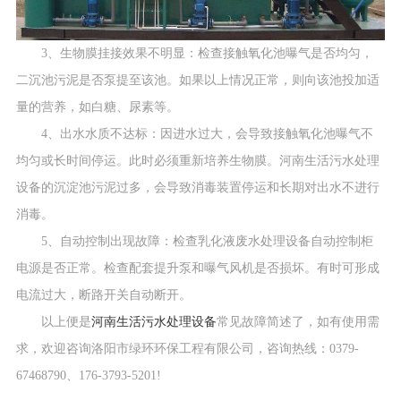
3、生物膜挂接效果不明显：检查接触氧化池曝气是否均匀，
二沉池污泥是否泵提至该池。如果以上情况正常，则向该池投加适
量的营养，如白糖、尿素等。
4、出水水质不达标：因进水过大，会导致接触氧化池曝气不
均匀或长时间停运。此时必须重新培养生物膜。河南生活污水处理
设备的沉淀池污泥过多，会导致消毒装置停运和长期对出水不进行
消毒。
5、自动控制出现故障：检查乳化液废水处理设备自动控制柜
电源是否正常。检查配套提升泵和曝气风机是否损坏。有时可形成
电流过大，断路开关自动断开。
以上便是
河南生活污水处理设备
常见故障简述了，如有使用需
求，欢迎咨询洛阳市绿环环保工程有限公司，咨询热线：0379-
67468790、176-3793-5201!