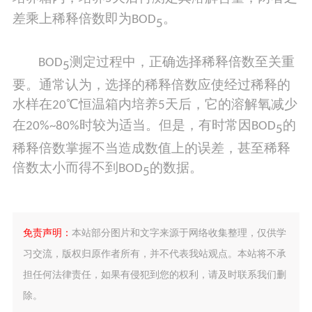
差乘上稀释倍数即为
。
BOD
5
测定过程中，正确选择稀释倍数至关重
BOD
5
要。通常认为，选择的稀释倍数应使经过稀释的
水样在
℃恒温箱内培养
天后，它的溶解氧减少
20
5
在
时较为适当。但是，有时常因
的
20%~80%
BOD
5
稀释倍数掌握不当造成数值上的误差，甚至稀释
倍数太小而得不到
的数据。
BOD
5
免责声明：
本站部分图片和文字来源于网络收集整理，仅供学
习交流，版权归原作者所有，并不代表我站观点。本站将不承
担任何法律责任，如果有侵犯到您的权利，请及时联系我们删
除。