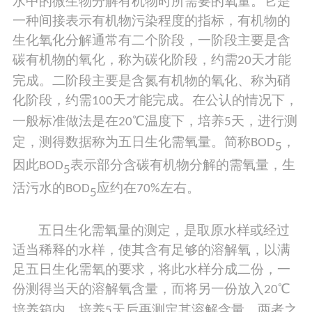
水中的微生物分解有机物时所需要的氧量。它是
一种间接表示有机物污染程度的指标，有机物的
生化氧化分解通常有二个阶段，一阶段主要是含
碳有机物的氧化，称为碳化阶段，约需
天才能
20
完成。二阶段主要是含氮有机物的氧化、称为硝
化阶段，约需
天才能完成。在公认的情况下，
100
一般标准做法是在
℃温度下，培养
天，进行测
20
5
定，测得数据称为五日生化需氧量。简称
，
BOD
5
因此
表示部分含碳有机物分解的需氧量，生
BOD
5
活污水的
应约在
左右。
BOD
70%
5
五日生化需氧量的测定，是取原水样或经过
适当稀释的水样，使其含有足够的溶解氧，以满
足五日生化需氧的要求，将此水样分成二份，一
份测得当天的溶解氧含量，而将另一份放入
℃
20
培养箱内，培养
天后再测定其溶解含量，两者之
5